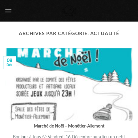
Skip
to
content
ARCHIVES PAR CATÉGORIE:
ACTUALITÉ
08
Déc
Marché de Noël – Monêtier-Allemont
Bonjour à tous 🙂 Vendredi 16 Décembre aura lieu un petit